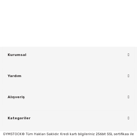
Gönder
Yeniliklerden ve Kampanyalardan Haberdar Olmak İçin Haber
Bültenimize Kaydolun
KAYDOL
Kurumsal
Yardım
Alışveriş
Kategoriler
GYMSTOCK© Tüm Hakları Saklıdır. Kredi kartı bilgileriniz 256bit SSL sertifikası ile