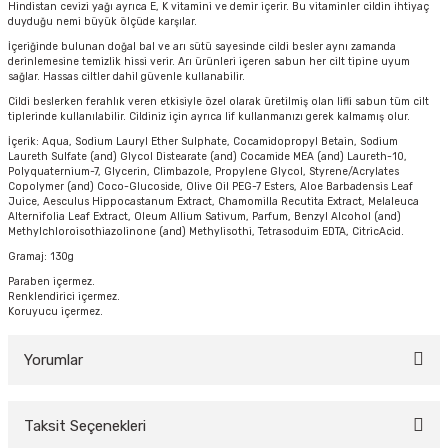
Hindistan cevizi yağı ayrıca E, K vitamini ve demir içerir. Bu vitaminler cildin ihtiyaç
duyduğu nemi büyük ölçüde karşılar.
İçeriğinde bulunan doğal bal ve arı sütü sayesinde cildi besler aynı zamanda
derinlemesine temizlik hissi verir. Arı ürünleri içeren sabun her cilt tipine uyum
y Thai
sağlar. Hassas ciltler dahil güvenle kullanabilir.
Cildi beslerken ferahlık veren etkisiyle özel olarak üretilmiş olan lifli sabun tüm cilt
stıkları
tiplerinde kullanılabilir. Cildiniz için ayrıca lif kullanmanızı gerek kalmamış olur.
İçerik: Aqua, Sodium Lauryl Ether Sulphate, Cocamidopropyl Betain, Sodium
Laureth Sulfate (and) Glycol Distearate (and) Cocamide MEA (and) Laureth-10,
Polyquaternium-7, Glycerin, Climbazole, Propylene Glycol, Styrene/Acrylates
Copolymer (and) Coco-Glucoside, Olive Oil PEG-7 Esters, Aloe Barbadensis Leaf
Juice, Aesculus Hippocastanum Extract, Chamomilla Recutita Extract, Melaleuca
r
Alternifolia Leaf Extract, Oleum Allium Sativum, Parfum, Benzyl Alcohol (and)
Methylchloroisothiazolinone (and) Methylisothi, Tetrasoduim EDTA, CitricAcid.
Gramaj: 130g
vüş)
Paraben içermez.
Renklendirici içermez.
Koruyucu içermez.
Yorumlar
er
Taksit Seçenekleri