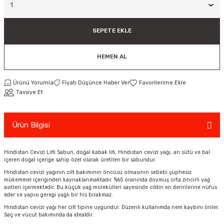
ar
Tişört
Valiz
Tişört
Makarna
Pet Vitaminleri
Taktik Tahtası
Boks Torbaları
Yağ ve Temizleyici Ürünler
Direnç Lastiği & Bandı
Tekmelik
Muay Thai Kıyafetleri
Top Taşıma Çantaları
Yüzücü Gözlükleri
SEPETE EKLE
teleri
Yağmurluk & Rüzgarlık
Müsli, Yulaf & Gevrekler
Vitamin & Mineral
Top Taşıma Çantaları
Boks Torbası & Aksesuar
Dizlik & Dirseklikler
Point Fight Eldiven
Yüzücü Setleri
HEMEN AL
ler
Öğütülmüş Gıdalar
Kask ve Koruyucu Ekipman
Eldivenler
Ürünü Yorumla
Fiyatı Düşünce Haber Ver
Pekmez, Macun & Şuruplar
Kemer & Korseler
Tavsiye Et
Aletleri
Pilates Çemberi
Ürün Bilgisi
Pilates Topları
Hindistan Cevizi Lifli Sabun, doğal kabak lifi, Hindistan cevizi yağı, arı sütü ve bal
aha
Sauna Atlet & Tişört
içeren doğal içeriğe sahip özel olarak üretilen bir sabundur.
Hindistan cevizi yağının cilt bakımının öncüsü olmasının sebebi şüphesiz
mükemmel içeriğinden kaynaklanmaktadır. %65 oranında doymuş orta zincirli yağ
ı
Şınav & Mekik Aletleri
asitleri içermektedir. Bu küçük yağ molekülleri sayesinde cildin en derinlerine nüfus
eder ve yapısı gereği yağlı bir his bırakmaz.
Hindistan cevizi yağı her cilt tipine uygundur. Düzenli kullanımda nem kaybını önler.
Step Tahtası
Saç ve vücut bakımında da idealdir.