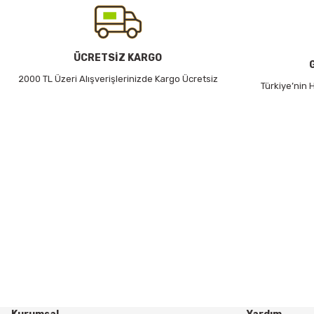
Ürün bilgilerinde hatalar bulunuyor.
Ürün fiyatı diğer sitelerden daha pahalı.
Bu ürüne benzer farklı alternatifler olmalı.
ÜCRETSİZ KARGO
2000 TL Üzeri Alışverişlerinizde Kargo Ücretsiz
Türkiye’nin