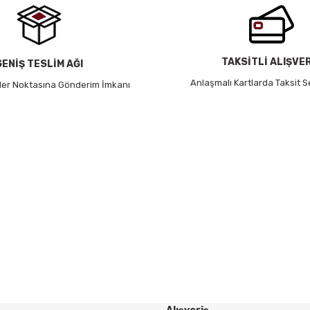
TAKSİTLİ ALIŞVE
GENİŞ TESLİM AĞI
Anlaşmalı Kartlarda Taksit S
 Her Noktasına Gönderim İmkanı
Gönder
HABER BÜLTENİ
Yeniliklerden ve Kampanyalardan Haberdar Olmak İçin
Haber Bültenimize Kaydolun
KAYDOL