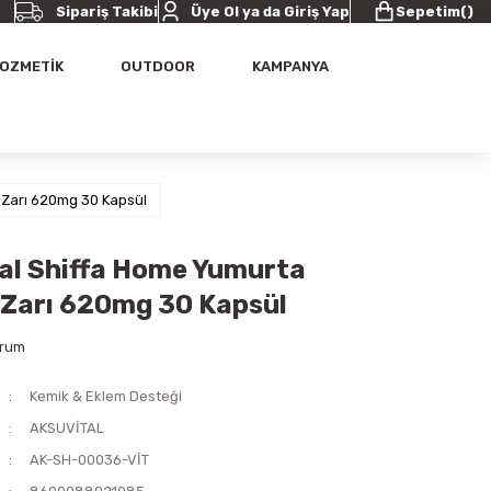
Sipariş Takibi
Üye Ol ya da Giriş Yap
Sepetim
(
)
OZMETİK
OUTDOOR
KAMPANYA
 Zarı 620mg 30 Kapsül
al Shiffa Home Yumurta
Zarı 620mg 30 Kapsül
orum
Kemik & Eklem Desteği
AKSUVİTAL
AK-SH-00036-VİT