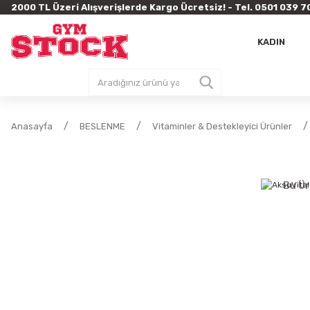
2000 TL Üzeri Alışverişlerde Kargo Ücretsiz! - Tel. 0501 03
KADIN
Anasayfa
BESLENME
Vitaminler & Destekleyici Ürünler
Bu Ür