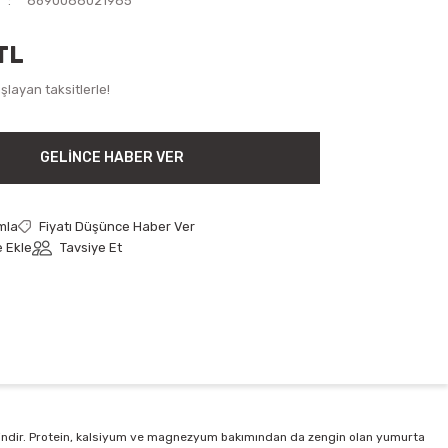
8690088021985
TL
layan taksitlerle!
GELINCE HABER VER
mla
Fiyatı Düşünce Haber Ver
Tavsiye Et
zengindir. Protein, kalsiyum ve magnezyum bakımından da zengin olan yumurta