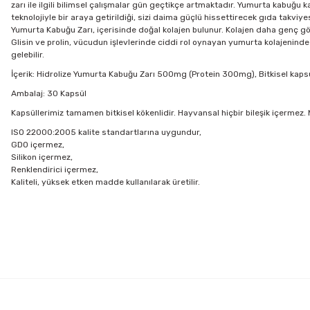
zarı ile ilgili bilimsel çalışmalar gün geçtikçe artmaktadır. Yumurta kabu
teknolojiyle bir araya getirildiği, sizi daima güçlü hissettirecek gıda takviyes
Yumurta Kabuğu Zarı, içerisinde doğal kolajen bulunur. Kolajen daha genç görü
Glisin ve prolin, vücudun işlevlerinde ciddi rol oynayan yumurta kolajeninde
gelebilir.
İçerik: Hidrolize Yumurta Kabuğu Zarı 500mg (Protein 300mg), Bitkisel kaps
Ambalaj: 30 Kapsül
Kapsüllerimiz tamamen bitkisel kökenlidir. Hayvansal hiçbir bileşik içerme
ISO 22000:2005 kalite standartlarına uygundur,
GDO içermez,
Silikon içermez,
Renklendirici içermez,
Kaliteli, yüksek etken madde kullanılarak üretilir.
Bu ürünün fiyat bilgisi, resim, ürün açıklamalarında ve diğer konularda
Görüş ve önerileriniz için teşekkür ederiz.
Ürün resmi kalitesiz, bozuk veya görüntülenemiyor.
Ürün açıklamasında eksik bilgiler bulunuyor.