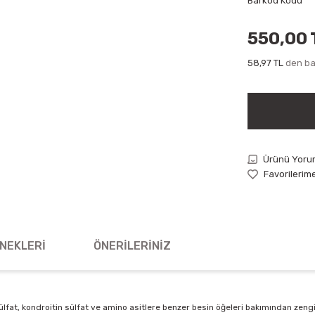
Barkod Kodu
550,00 
58,97 TL
den baş
Ürünü Yoru
NEKLERI
ÖNERILERINIZ
n sülfat, kondroitin sülfat ve amino asitlere benzer besin öğeleri bakımından 