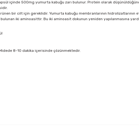
ğu kapsül içinde 500mg yumurta kabuğu zarı bulunur. Protein olarak düşünüldüğ
idir.
nen bir cilt için gereklidir. Yumurta kabuğu membranlarının hidrolizatlarının et
 bulunan iki aminoasittir. Bu iki aminoasit dokunun yeniden yapılanmasına yardı
ül
z. Midede 8-10 dakika içerisinde çözünmektedir.
 yetersiz gördüğünüz noktaları öneri formunu kullanarak tarafımıza iletebil
Bu ürüne ilk yorumu siz yapın!
Yorum Yaz