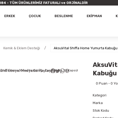
9 7084 - TÜM ÜRÜNLERİMİZ FATURALI ve ORJİNALDİR
ERKEK
ÇOCUK
BESLENME
EKİPMAN
K
Kemik & Eklem Desteği
AksuVital Shiffa Home Yumurta Kabuğu
AksuVit
ünü Sosyal Medyada Paylaş
Kabuğu 
0 Puan - 0 Y
Kategori
Marka
Stok Kodu