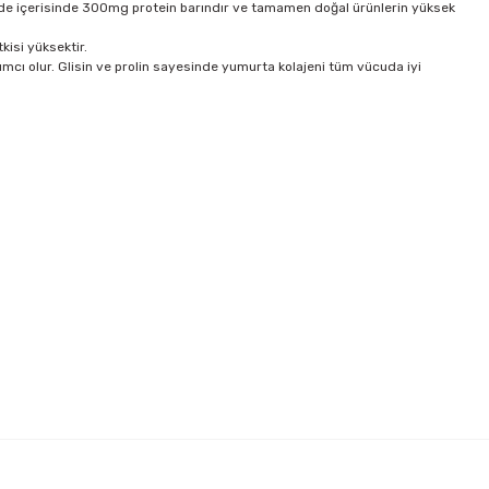
ünde içerisinde 300mg protein barındır ve tamamen doğal ürünlerin yüksek
kisi yüksektir.
mcı olur. Glisin ve prolin sayesinde yumurta kolajeni tüm vücuda iyi
irsiniz.