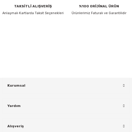
TAKSİTLİ ALIŞVERİŞ
%100 ORİJİNAL ÜRÜN
Anlaşmalı Kartlarda Taksit Seçenekleri
Ürünlerimiz Faturalı ve Garantilidir
HABER BÜLTENİ
Gönder
Yeniliklerden ve Kampanyalardan Haberdar Olmak İçin Haber
Bültenimize Kaydolun
KAYDOL
rı
Kurumsal
Yardım
Alışveriş