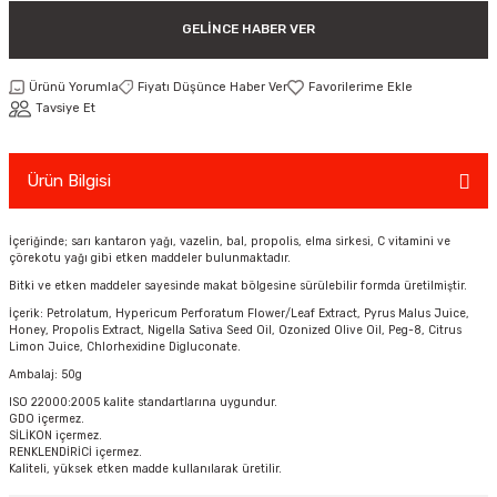
ar
Tişört
Valiz
Tişört
Makarna
Pet Vitaminleri
Taktik Tahtası
Boks Torbaları
Yağ ve Temizleyici Ürünler
Direnç Lastiği & Bandı
Tekmelik
Muay Thai Kıyafetleri
Top Taşıma Çantaları
Yüzücü Gözlükleri
GELINCE HABER VER
teleri
Yağmurluk & Rüzgarlık
Müsli, Yulaf & Gevrekler
Vitamin & Mineral
Top Taşıma Çantaları
Boks Torbası & Aksesuar
Dizlik & Dirseklikler
Point Fight Eldiven
Yüzücü Setleri
Ürünü Yorumla
Fiyatı Düşünce Haber Ver
Tavsiye Et
ler
Öğütülmüş Gıdalar
Kask ve Koruyucu Ekipman
Eldivenler
Ürün Bilgisi
Pekmez, Macun & Şuruplar
Kemer & Korseler
İçeriğinde; sarı kantaron yağı, vazelin, bal, propolis, elma sirkesi, C vitamini ve
Aletleri
Pilates Çemberi
çörekotu yağı gibi etken maddeler bulunmaktadır.
Bitki ve etken maddeler sayesinde makat bölgesine sürülebilir formda üretilmiştir.
Pilates Topları
İçerik: Petrolatum, Hypericum Perforatum Flower/Leaf Extract, Pyrus Malus Juice,
Honey, Propolis Extract, Nigella Sativa Seed Oil, Ozonized Olive Oil, Peg-8, Citrus
Limon Juice, Chlorhexidine Digluconate.
aha
Sauna Atlet & Tişört
Ambalaj: 50g
ISO 22000:2005 kalite standartlarına uygundur.
ı
Şınav & Mekik Aletleri
GDO içermez.
SİLİKON içermez.
RENKLENDİRİCİ içermez.
Step Tahtası
Kaliteli, yüksek etken madde kullanılarak üretilir.