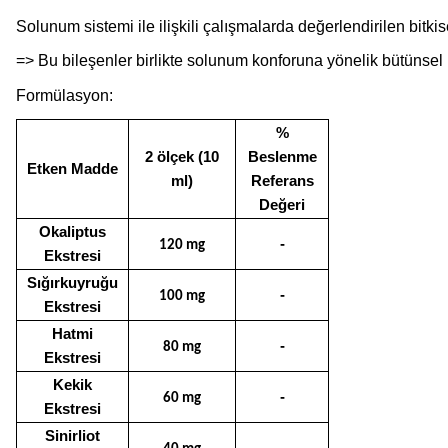
Solunum sistemi ile ilişkili çalışmalarda değerlendirilen bitkise
=>
Bu bileşenler birlikte solunum konforuna yönelik bütünsel 
Formülasyon:
%
2 ölçek (10
Beslenme
Etken Madde
ml)
Referans
Değeri
Okaliptus
-
120 mg
Ekstresi
Sığırkuyruğu
-
100 mg
Ekstresi
Hatmi
-
80 mg
Ekstresi
Kekik
-
60 mg
Ekstresi
Sinirliot
-