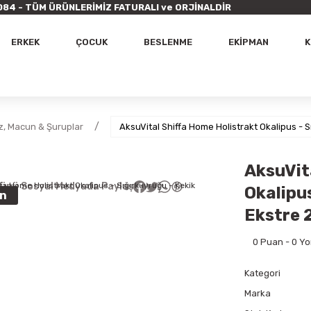
9 7084 - TÜM ÜRÜNLERİMİZ FATURALI ve ORJİNALDİR
ERKEK
ÇOCUK
BESLENME
EKİPMAN
K
, Macun & Şuruplar
AksuVital Shiffa Home Holistrakt Okalipus - S
AksuVit
ünü Sosyal Medyada Paylaş
Okalipus
ün
Ekstre 
0 Puan - 0 Y
Kategori
Marka