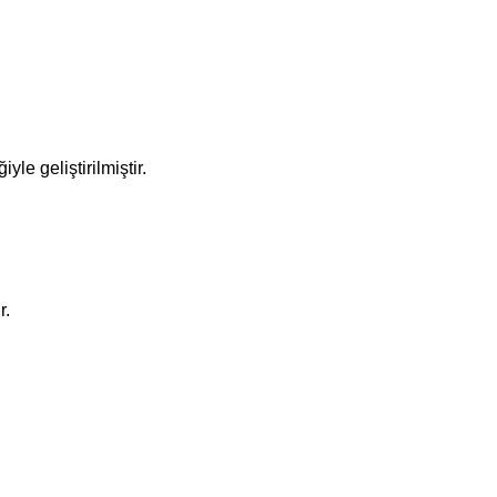
le geliştirilmiştir.
r.
irsiniz.