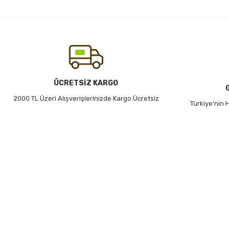
Ürün resmi kalitesiz, bozuk veya görüntülenemiyor.
Ürün açıklamasında eksik bilgiler bulunuyor.
Ürün bilgilerinde hatalar bulunuyor.
Ürün fiyatı diğer sitelerden daha pahalı.
Bu ürüne benzer farklı alternatifler olmalı.
ÜCRETSİZ KARGO
2000 TL Üzeri Alışverişlerinizde Kargo Ücretsiz
Türkiye’nin