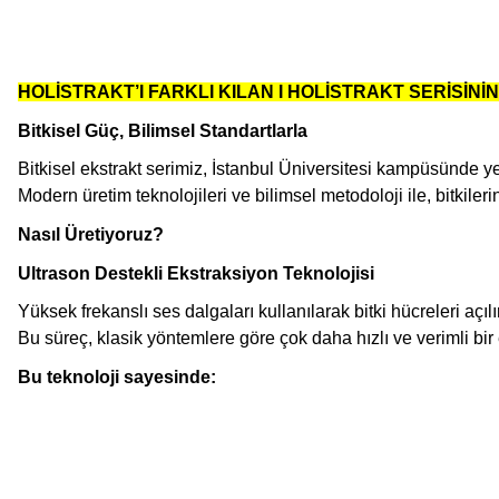
HOLİSTRAKT’I FARKLI KILAN I HOLİSTRAKT SERİSİNİN
Bitkisel Güç, Bilimsel Standartlarla
Bitkisel ekstrakt serimiz, İstanbul Üniversitesi kampüsünde yer
Modern üretim teknolojileri ve bilimsel metodoloji ile, bitkile
Nasıl Üretiyoruz?
Ultrason Destekli Ekstraksiyon Teknolojisi
Yüksek frekanslı ses dalgaları kullanılarak bitki hücreleri açılır
Bu süreç, klasik yöntemlere göre çok daha hızlı ve verimli bir
Bu teknoloji sayesinde:
Bu ürünün fiyat bilgisi, resim, ürün açıklamalarında ve diğer konularda
Görüş ve önerileriniz için teşekkür ederiz.