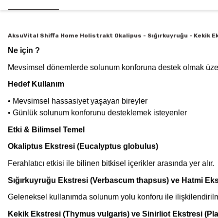
AksuVital Shiffa Home Holistrakt Okalipus - Sığırkuyruğu - Kekik E
Ne için ?
Mevsimsel dönemlerde solunum konforuna destek olmak üzere g
Hedef Kullanım
• Mevsimsel hassasiyet yaşayan bireyler
• Günlük solunum konforunu desteklemek isteyenler
Etki & Bilimsel Temel
Okaliptus Ekstresi (Eucalyptus globulus)
Ferahlatıcı etkisi ile bilinen bitkisel içerikler arasında yer alır.
Sığırkuyruğu Ekstresi (Verbascum thapsus) ve Hatmi Ekstr
Geleneksel kullanımda solunum yolu konforu ile ilişkilendirilmi
Kekik Ekstresi (Thymus vulgaris) ve Sinirliot Ekstresi (Pl