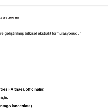
kstre 250 ml
eliştirilmiş bitkisel ekstrakt formülasyonudur.
esi (Althaea officinalis)
ştir.
antago lanceolata)