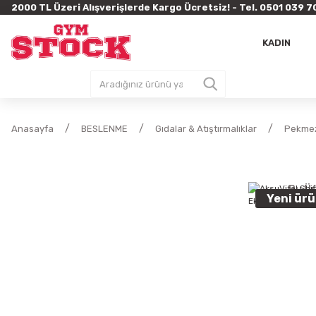
2000 TL Üzeri Alışverişlerde Kargo Ücretsiz! - Tel. 0501 03
KADIN
Anasayfa
BESLENME
Gıdalar & Atıştırmalıklar
Pekmez
Bu Ür
Yeni ür