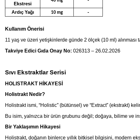
40 mg
Ekstresi
Ardıç Yağı
-
10 mg
Kullanım Önerisi
11 yaş ve üzeri yetişkinlerde günde 2 ölçek (10 ml) alınması ta
Takviye Edici Gıda Onay No:
026313 – 26.02.2026
Sıvı Ekstraktlar Serisi
HOLISTRAKT HİKAYESİ
Holistrakt Nedir?
Holistrakt ismi, “Holistic” (bütünsel) ve “Extract” (ekstrakt) ke
Bu isim, yalnızca bir ürün grubunu değil; doğaya, bilime ve in
Bir Yaklaşımın Hikayesi
Holistrakt, doğanın binlerce yıllık bitkisel bilgisini, modern eks