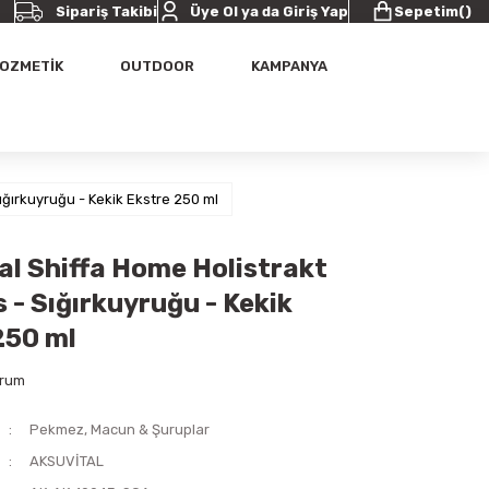
Sipariş Takibi
Üye Ol ya da Giriş Yap
Sepetim
(
)
OZMETİK
OUTDOOR
KAMPANYA
ığırkuyruğu - Kekik Ekstre 250 ml
al Shiffa Home Holistrakt
 - Sığırkuyruğu - Kekik
250 ml
orum
Pekmez, Macun & Şuruplar
AKSUVİTAL