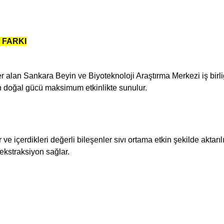
 FARKI
 alan Sankara Beyin ve Biyoteknoloji Araştırma Merkezi iş birliğiy
rin doğal gücü maksimum etkinlikte sunulur.
 ve içerdikleri değerli bileşenler sıvı ortama etkin şekilde aktarılı
 ekstraksiyon sağlar.
 yetersiz gördüğünüz noktaları öneri formunu kullanarak tarafımıza iletebil