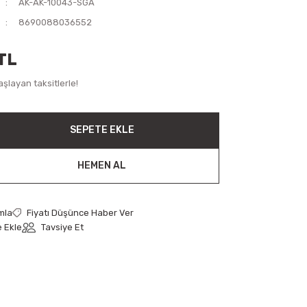
AK-AK-10043-SGA
8690088036552
TL
şlayan taksitlerle!
SEPETE EKLE
HEMEN AL
mla
Fiyatı Düşünce Haber Ver
Tavsiye Et