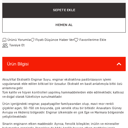
ar
Tişört
Valiz
Tişört
Makarna
Pet Vitaminleri
Taktik Tahtası
Boks Torbaları
Yağ ve Temizleyici Ürünler
Direnç Lastiği & Bandı
Tekmelik
Muay Thai Kıyafetleri
Top Taşıma Çantaları
Yüzücü Gözlükleri
SEPETE EKLE
teleri
Yağmurluk & Rüzgarlık
Müsli, Yulaf & Gevrekler
Vitamin & Mineral
Top Taşıma Çantaları
Boks Torbası & Aksesuar
Dizlik & Dirseklikler
Point Fight Eldiven
Yüzücü Setleri
HEMEN AL
ler
Öğütülmüş Gıdalar
Kask ve Koruyucu Ekipman
Eldivenler
Ürünü Yorumla
Fiyatı Düşünce Haber Ver
Tavsiye Et
Pekmez, Macun & Şuruplar
Kemer & Korseler
Aletleri
Pilates Çemberi
Ürün Bilgisi
Pilates Topları
AksuVital Ekstraktlı Enginar Suyu, enginar ekstraktına pastörizasyon işlemi
uygulanarak elde edilen bitkisel bir özsudur. Ekstrakt en basit anlatımıyla bitki özü
anlamına gelir.
aha
Sauna Atlet & Tişört
Tüm kalite ve hijyen kontrolleri yapılmış hammaddelerden elde edilmektedir, katkısız
ve doğal olarak tüketiciye sunulmaktadır.
Ürün içeriğindeki enginar, papatyagiller familyasından olup, mavi-mor renkli
ı
Şınav & Mekik Aletleri
çiçekler açan, 50–150 cm boyunda, çok senelik otsu bir bitkidir. Anavatanı Güney
Avrupa ve Akdeniz bölgesidir. Enginar ülkemizde en çok Ege ve Marmara bölgesinde
yetiştirilmektedir.
Step Tahtası
Sinarin enginarın etken maddesidir. Ayrıca, fenolik bileşikler, inülin ve mineraller