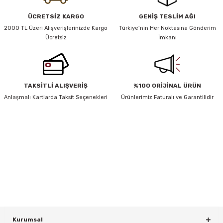
Ürün resmi kalitesiz, bozuk veya görüntülenemiyor.
ÜCRETSİZ KARGO
GENİŞ TESLİM AĞI
Ürün açıklamasında eksik bilgiler bulunuyor.
2000 TL Üzeri Alışverişlerinizde Kargo
Türkiye’nin Her Noktasına Gönderim
Ücretsiz
İmkanı
Ürün bilgilerinde hatalar bulunuyor.
Ürün fiyatı diğer sitelerden daha pahalı.
Bu ürüne benzer farklı alternatifler olmalı.
TAKSİTLİ ALIŞVERİŞ
%100 ORİJİNAL ÜRÜN
Anlaşmalı Kartlarda Taksit Seçenekleri
Ürünlerimiz Faturalı ve Garantilidir
HABER BÜLTENİ
rı
Gönder
Yeniliklerden ve Kampanyalardan Haberdar Olmak İçin Haber
Bültenimize Kaydolun
KAYDOL
Kurumsal