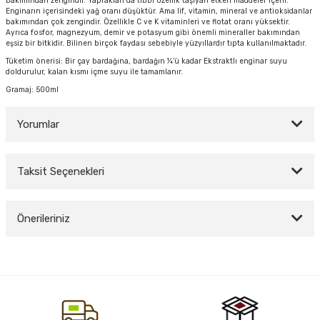
bakımından zengindir. Yaprakları da tıbbi özellik taşıyan etken maddeler içerir.
Enginarın içerisindeki yağ oranı düşüktür. Ama lif, vitamin, mineral ve antioksidanlar
bakımından çok zengindir. Özellikle C ve K vitaminleri ve flotat oranı yüksektir.
Ayrıca fosfor, magnezyum, demir ve potasyum gibi önemli mineraller bakımından
eşsiz bir bitkidir. Bilinen birçok faydası sebebiyle yüzyıllardır tıpta kullanılmaktadır.
y Thai
Tüketim önerisi: Bir çay bardağına, bardağın ¼’ü kadar Ekstraktlı enginar suyu
doldurulur, kalan kısmı içme suyu ile tamamlanır.
stıkları
Gramaj: 500ml
Yorumlar
r
Taksit Seçenekleri
vüş)
Bu ürüne ilk yorumu siz yapın!
Önerileriniz
Yorum Yaz
Bu ürünün fiyat bilgisi, resim, ürün açıklamalarında ve diğer konularda
yetersiz gördüğünüz noktaları öneri formunu kullanarak tarafımıza
iletebilirsiniz.
er
Görüş ve önerileriniz için teşekkür ederiz.